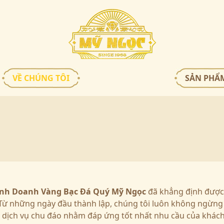
HỖ TRỢ KHÁCH HÀNG
CHÍNH SÁCH
Hỏi đáp
Quy định sử dụng
Đo size
Chính sách bảo mật
VỀ CHÚNG TÔI
SẢN PHẨ
Bảo quản trang sức
Chính sách vận chuyển
Cẩm nang trang sức
Phương thức thanh toán
Hước dẫn mua hàng
Chính sách đại lý
inh Doanh Vàng Bạc Đá Quý
Mỹ Ngọc
đã khẳng định được 
 Từ những ngày đầu thành lập, chúng tôi luôn không ngừng
à dịch vụ chu đáo nhằm đáp ứng tốt nhất nhu cầu của khác