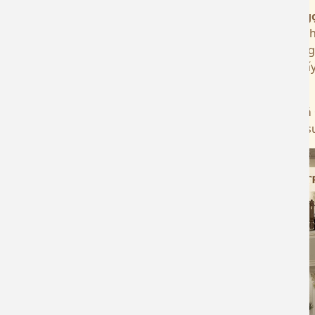
Công Ty TNHH Kinh Doanh Vàng Bạc Đá Quý
Mỹ Ng
lựa chọn các sản phẩm đa dạng, từ trang sức truyền t
cao. Với cam kết đặt khách hàng làm trọng tâm, chúng
vấn, chăm sóc tận tình, giúp khách hàng luôn cảm th
Ngọc.
Hãy đến với
Công Ty TNHH Kinh Doanh Vàng Bạc Đá
dịch vụ – một giá trị mà chúng tôi đã xây dựng trong s