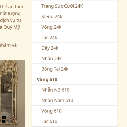
Trang Sức Cưới 24K
 thể an tâm
chất lượng
Kiềng 24k
dịch vụ tư
Đá Quý Mỹ
Vòng 24k
Lắc 24k
 phẩm và
Dây 24k
Nhẫn 24k
Bông Tai 24k
Vàng 610
Nhẫn Nữ 610
Nhẫn Nam 610
Vòng 610
Lắc 610