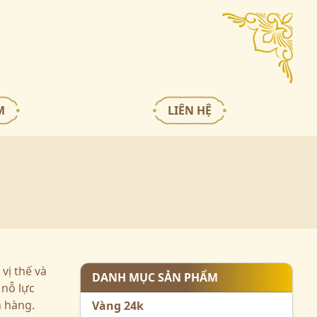
M
LIÊN HỆ
vị thế và
DANH MỤC SẢN PHẨM
 nỗ lực
h hàng.
Vàng 24k