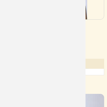
Mã sản phẩm:
NN1930
Tình trạng:
Còn
Lượt xem:
206
Chi tiết sản phẩm
Đánh giá của khách hàng
Sản phẩm cùng nhóm