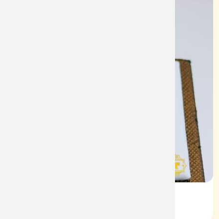
Nhẫn Nam HT Vàng 610
Mã: NN1935