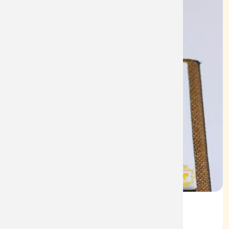
Nhẫn Nam HT Vàng 610
Mã: NN1929