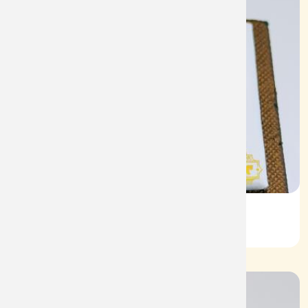
Nhẫn Nam HT Vàng 610
Mã: NN1941