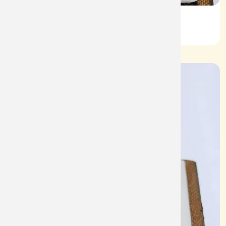
Nhẫn Nam HT Vàng 610
Mã: NN1944