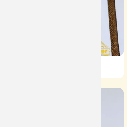
Nhẫn Nam HT Vàng 610
Mã: NN1926