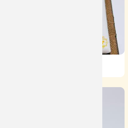
Nhẫn Nam HT Vàng 610
Mã: NN1942