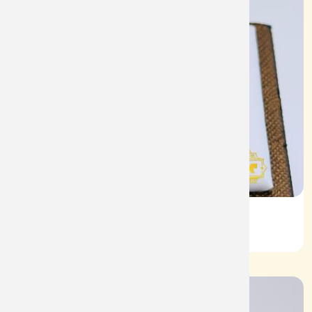
Nhẫn Nam HT Vàng 610
Mã: NN1936