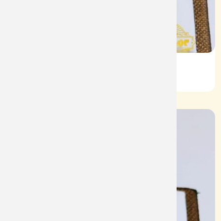
Nhẫn Nam HT Vàng 610
Mã: NN1927