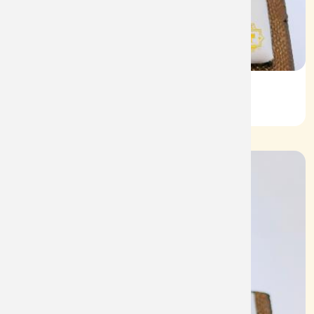
Nhẫn Nam HT Vàng 610
Mã: NN1943