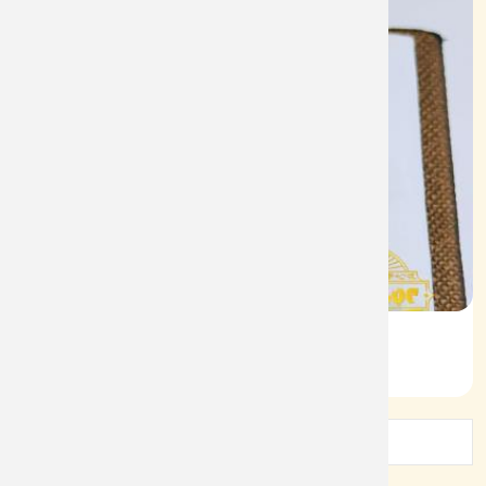
Nhẫn Nam HT Vàng 610
Mã: NN1925
1
2
3
4