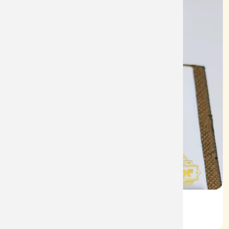
Nhẫn Nam HT Vàng 610
Mã: NN1940