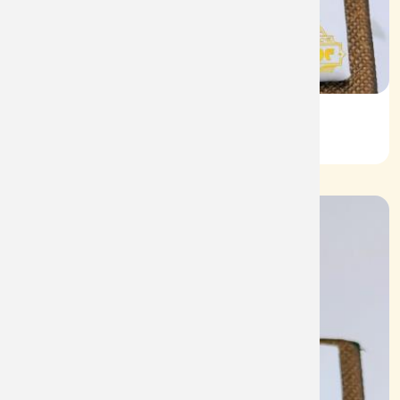
Nhẫn Nam HT Vàng 610
Mã: NN1933