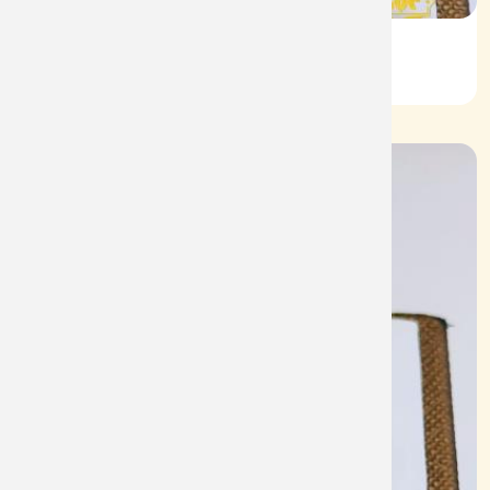
Nhẫn Nam HT Vàng 610
Mã: NN1928