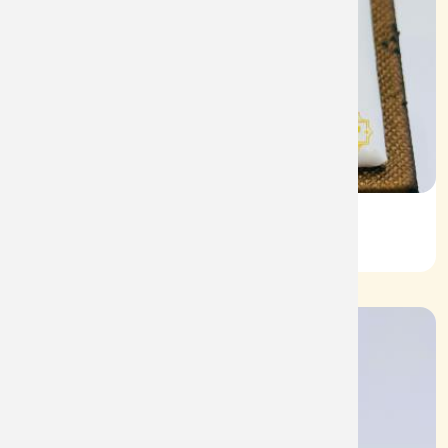
Nhẫn Nam HT Vàng 610
Mã: NN1937