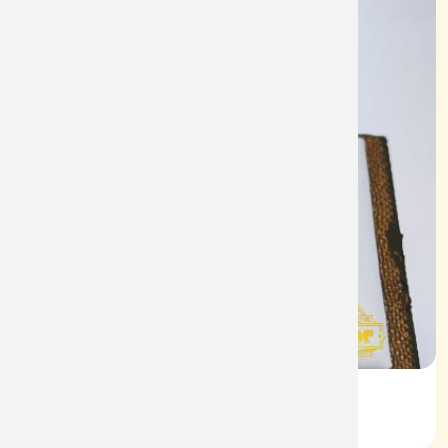
Nhẫn Nam HT Vàng 610
Mã: NN1945