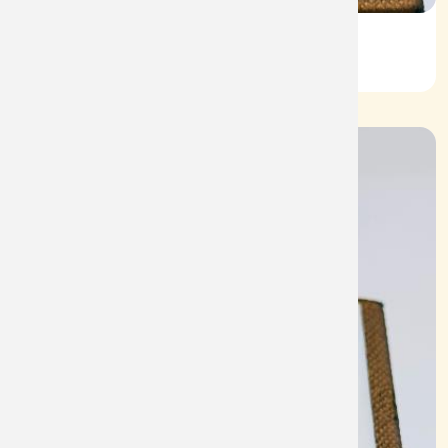
Nhẫn Nam HT Vàng 610
Mã: NN1939