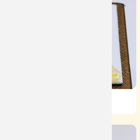
Nhẫn Nam HT Vàng 610
Mã: NN1931