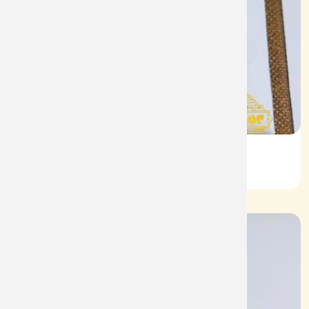
Nhẫn Nam HT Vàng 610
Mã: NN1932