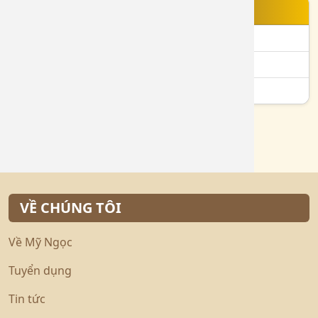
TIN NỔI BẬT
Bạch Kim 750 là gì?
Vàng 610 là gì?
Vàng 24K là gì?
VỀ CHÚNG TÔI
Về Mỹ Ngọc
Tuyển dụng
Tin tức