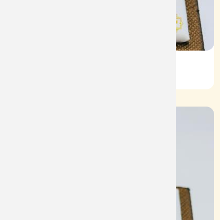
Nhẫn Nam HT Vàng 610
Mã: NN1938