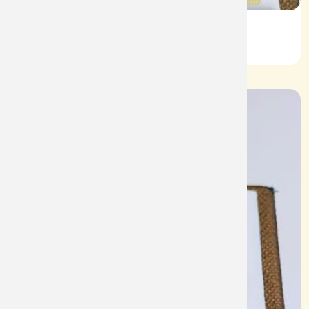
Nhẫn Nam HT Vàng 610
Mã: NN1934