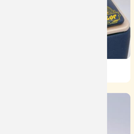
Vỏ Nhẫn Nữ Kim Cương
Mã: VN0061