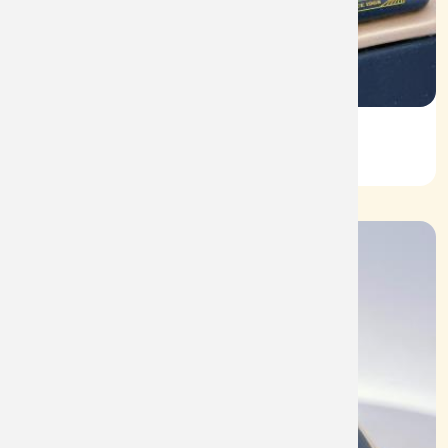
Vỏ Nhẫn Nữ Kim Cương
Mã: VN0062