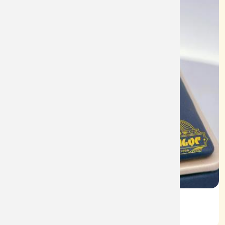
Vỏ Nhẫn Nữ Kim Cương
Mã: VN0064