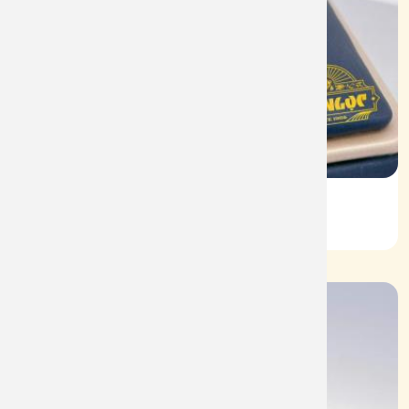
Vỏ Nhẫn Nữ Kim Cương
Mã: VN0066