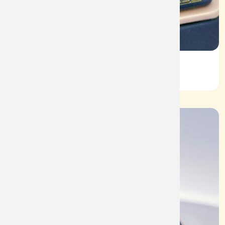
Vỏ Nhẫn Nữ Kim Cương
Mã: VN0077