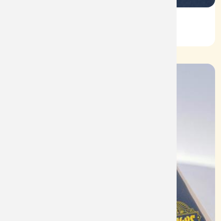
Vỏ Nhẫn Nữ Kim Cương
Mã: VN0068