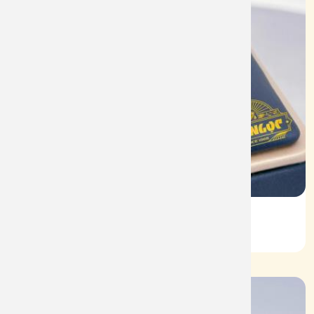
Vỏ Nhẫn Nữ Kim Cương
Mã: VN0075