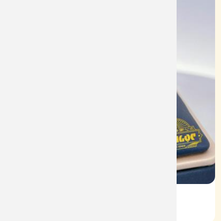
Vỏ Nhẫn Nữ Kim Cương
Mã: VN0069