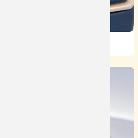
Vỏ Nhẫn Nữ Kim Cương
Mã: VN0072