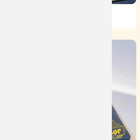
Vỏ Nhẫn Nữ Kim Cương
Mã: VN0073