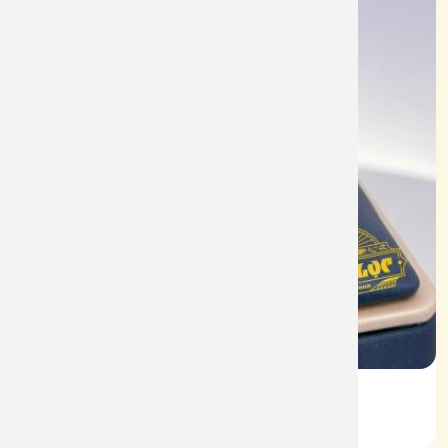
Vỏ Nhẫn Nữ Kim Cương
Mã: VN0079