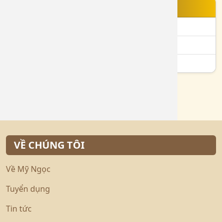
TIN NỔI BẬT
Bạch Kim 750 là gì?
Vàng 610 là gì?
Vàng 24K là gì?
VỀ CHÚNG TÔI
Về Mỹ Ngọc
Tuyển dụng
Tin tức