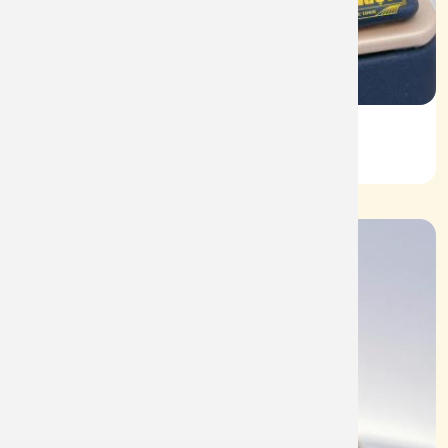
Vỏ Nhẫn Nữ Kim Cương
Mã: VN0067