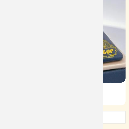
Vỏ Nhẫn Nữ Kim Cương
Mã: VN0060
1
2
3
4