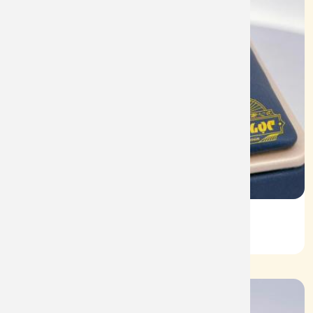
Vỏ Nhẫn Nữ Kim Cương
Mã: VN0065