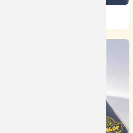
Vỏ Nhẫn Nữ Kim Cương
Mã: VN0063