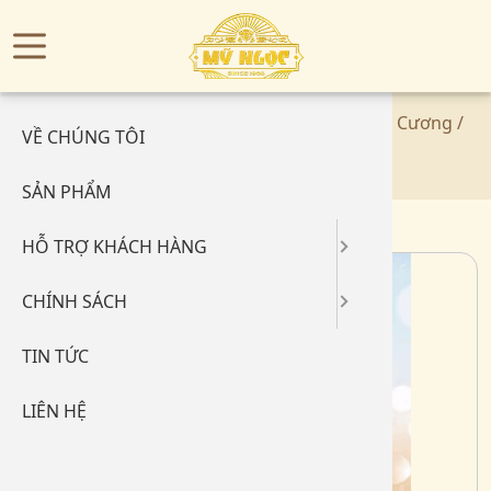
Menu
TRANG CHỦ
Hỏi đáp
Quy định
Home
/
Sản phẩm
/
Kim Cương
/
Vỏ Nhẫn Kim Cương
/
VỀ CHÚNG TÔI
Đo size
Chính sá
Vỏ Nhẫn Kim Cương
SẢN PHẨM
Bảo quản
Chính sá
HỖ TRỢ KHÁCH HÀNG
Cẩm nang
Phương t
CHÍNH SÁCH
Hước dẫ
Chính sác
TIN TỨC
LIÊN HỆ