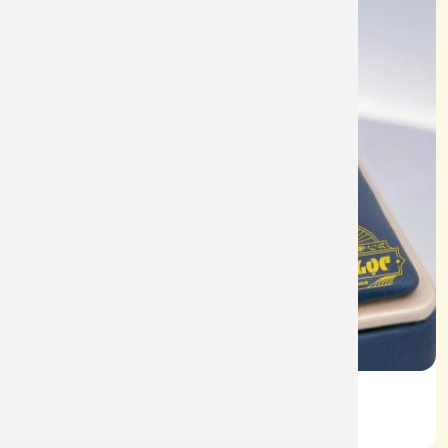
Vỏ Nhẫn Nữ Kim Cương
Mã: VN0074