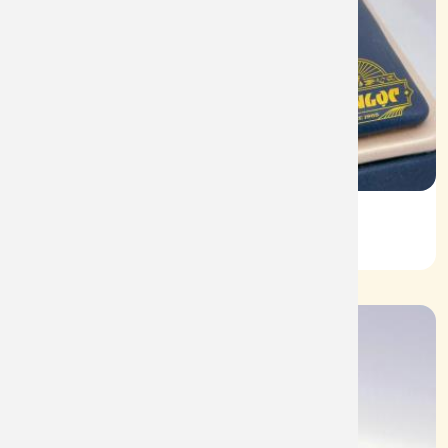
Vỏ Nhẫn Nữ Kim Cương
Mã: VN0076