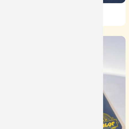
Vỏ Nhẫn Nữ Kim Cương
Mã: VN0078