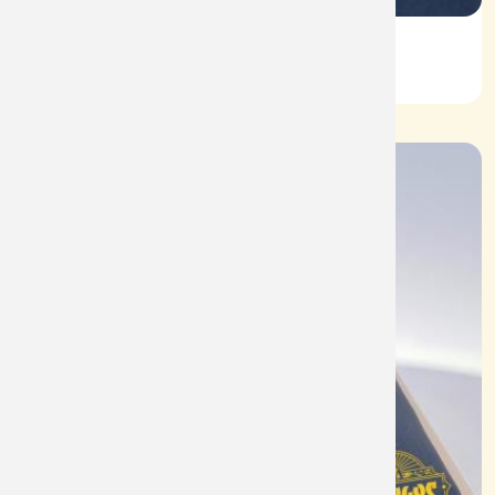
Vỏ Nhẫn Nữ Kim Cương
Mã: VN0068