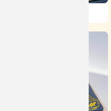
Vỏ Nhẫn Nữ Kim Cương
Mã: VN0073