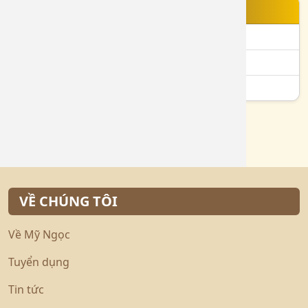
TIN NỔI BẬT
Bạch Kim 750 là gì?
Vàng 610 là gì?
Vàng 24K là gì?
VỀ CHÚNG TÔI
Về Mỹ Ngọc
Tuyển dụng
Tin tức