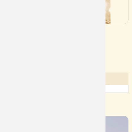
Mã sản phẩm:
VN0010
Tình trạng:
Còn
Lượt xem:
4457
Chi tiết sản phẩm
Đánh giá của khách hàng
Sản phẩm cùng nhóm