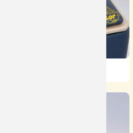
Vỏ Nhẫn Nữ Kim Cương
Mã: VN0061