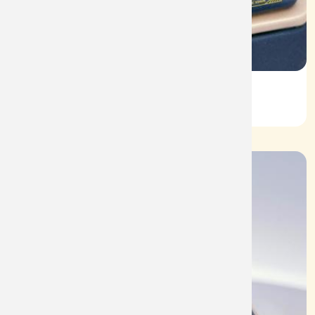
Vỏ Nhẫn Nữ Kim Cương
Mã: VN0077