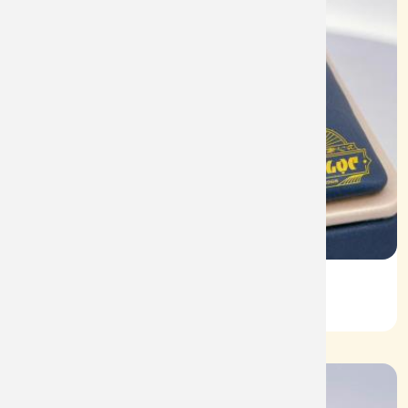
Vỏ Nhẫn Nữ Kim Cương
Mã: VN0065