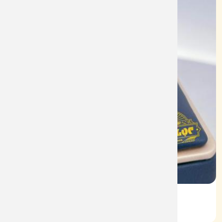
Vỏ Nhẫn Nữ Kim Cương
Mã: VN0074