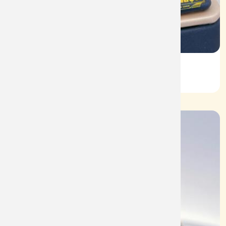
Vỏ Nhẫn Nữ Kim Cương
Mã: VN0067