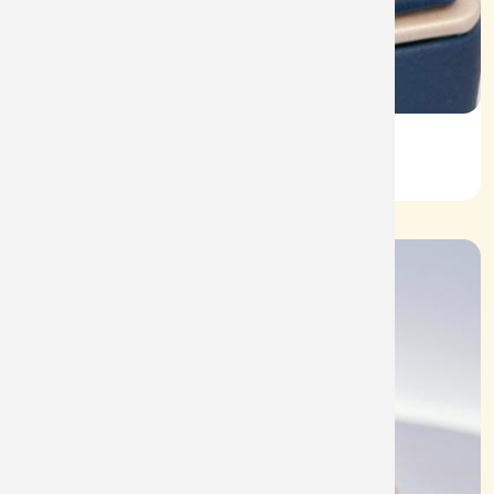
Vỏ Nhẫn Nữ Kim Cương
Mã: VN0072