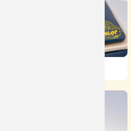
Vỏ Nhẫn Nữ Kim Cương
Mã: VN0066