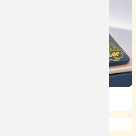
Vỏ Nhẫn Nữ Kim Cương
Mã: VN0060
1
2
3
4