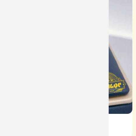
Vỏ Nhẫn Nữ Kim Cương
Mã: VN0064