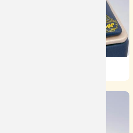
Vỏ Nhẫn Nữ Kim Cương
Mã: VN0071