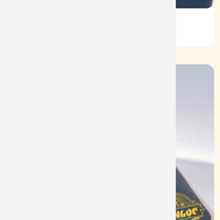
Vỏ Nhẫn Nữ Kim Cương
Mã: VN0063