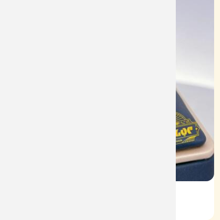
Vỏ Nhẫn Nữ Kim Cương
Mã: VN0079