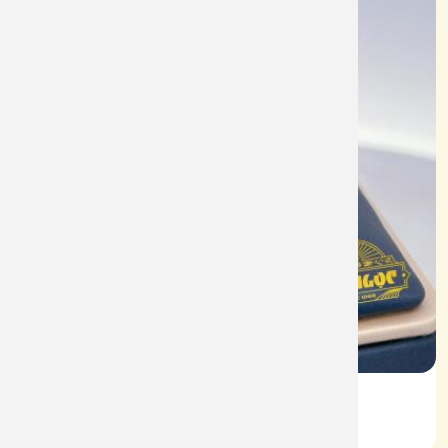
Vỏ Nhẫn Nữ Kim Cương
Mã: VN0069