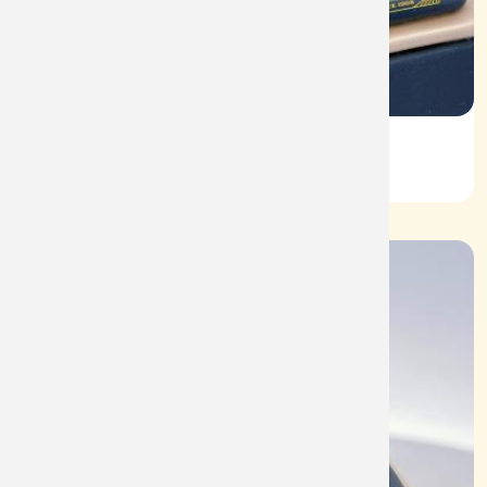
Vỏ Nhẫn Nữ Kim Cương
Mã: VN0062