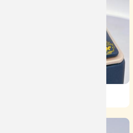
Vỏ Nhẫn Nữ Kim Cương
Mã: VN0070