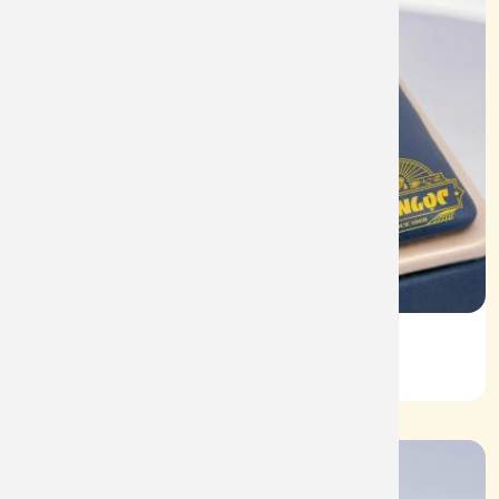
Vỏ Nhẫn Nữ Kim Cương
Mã: VN0075