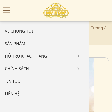
Menu
TRANG CHỦ
Hỏi đáp
Quy định
Home
/
Sản phẩm
/
Kim Cương
/
Vỏ Nhẫn Kim Cương
/
VỀ CHÚNG TÔI
Đo size
Chính sá
Vỏ Nhẫn Kim Cương
SẢN PHẨM
Bảo quản
Chính sá
HỖ TRỢ KHÁCH HÀNG
Cẩm nang
Phương t
CHÍNH SÁCH
Hước dẫ
Chính sác
TIN TỨC
LIÊN HỆ