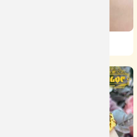
Lắc KL Vàng 610
Mã: L093