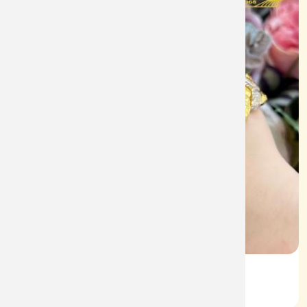
Lắc Kiểu Vàng 610
Mã: L096