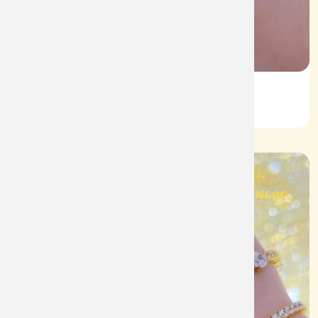
Lắc Kiểu 610
Mã: L0099