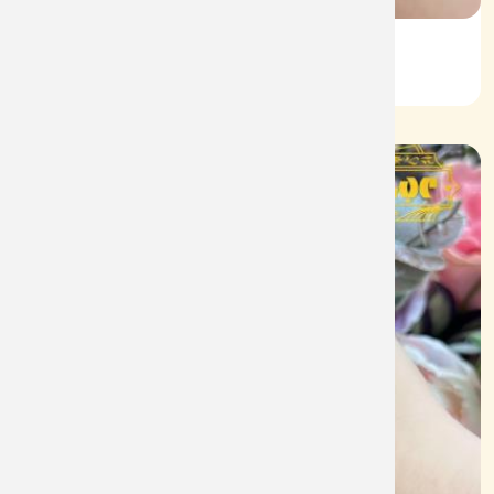
Lắc Kiểu Vàng 610
Mã: L084