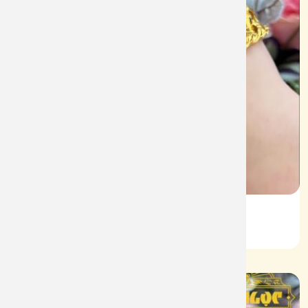
Lắc KL Vàng 610
Mã: L091