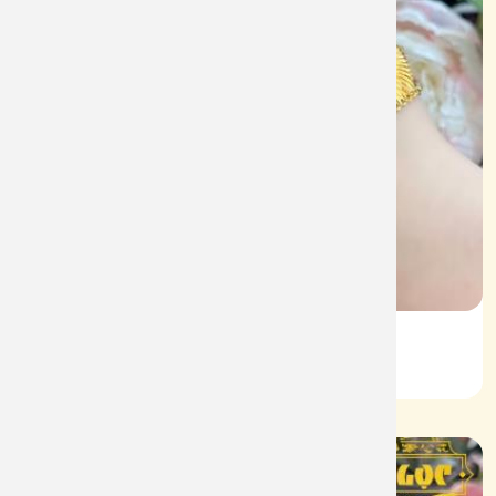
Lắc Kiểu Vàng 610
Mã: L097