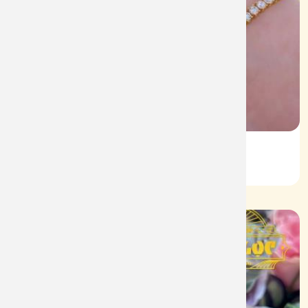
Lắc Kiểu 610
Mã: L0098