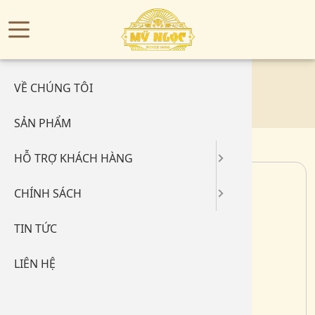
Menu
TRANG CHỦ
Hỏi đáp
Quy định
Home
/
Sản phẩm
/
Vàng 610
/
Lắc 610
/
VỀ CHÚNG TÔI
Đo size
Chính sá
Lắc Kiểu Vàng 610
SẢN PHẨM
Bảo quản
Chính sá
HỖ TRỢ KHÁCH HÀNG
Cẩm nang
Phương t
CHÍNH SÁCH
Hước dẫ
Chính sác
TIN TỨC
LIÊN HỆ