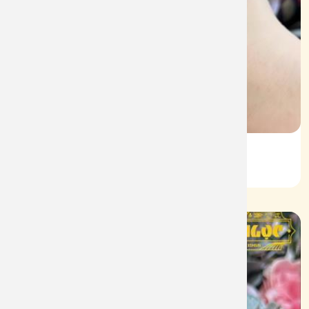
Lắc KL Vàng 610
Mã: L092