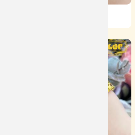
Lắc Kiểu Vàng 610
Mã: L089