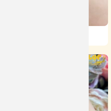
Lắc Kiểu Vàng 610
Mã: L088