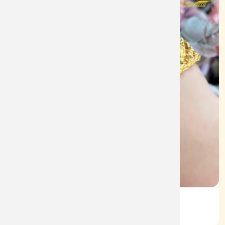
Lắc KL Vàng 610
Mã: L090