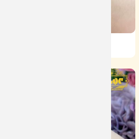
Lắc Kiểu Vàng 610
Mã: L083