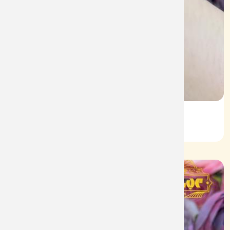
Lắc Tay Nữ Kiểu V610
Mã: L081