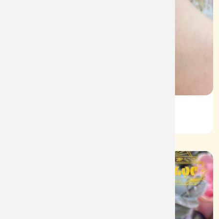
Lắc Kiểu Vàng 610
Mã: L087