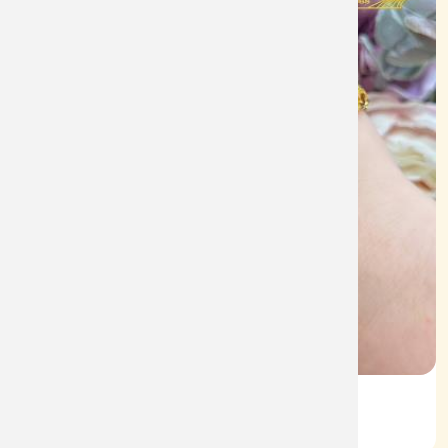
Lắc Kiểu Vàng 610
Mã: L085