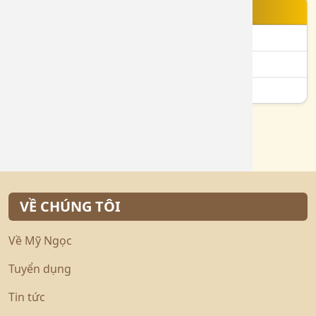
TIN NỔI BẬT
Bạch Kim 750 là gì?
Vàng 610 là gì?
Vàng 24K là gì?
VỀ CHÚNG TÔI
Về Mỹ Ngọc
Tuyển dụng
Tin tức