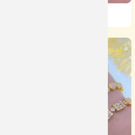
Lắc Kiểu 610
Mã: L0100