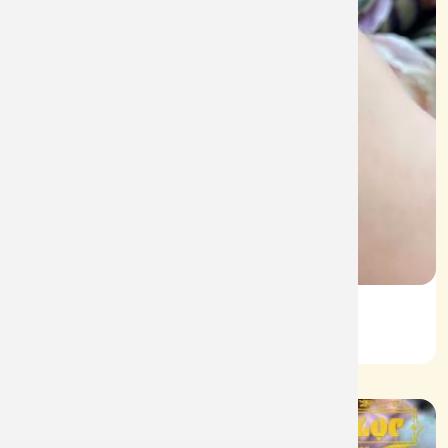
Lắc Kiểu Vàng 610
Mã: L086