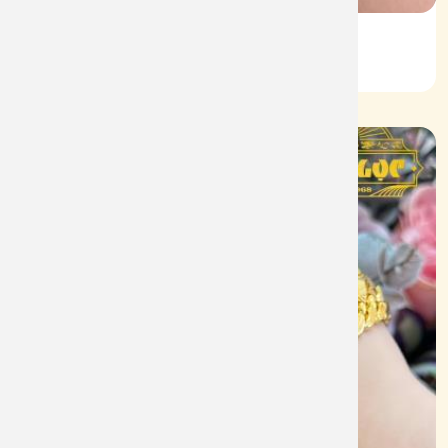
Lắc KL Vàng 610
Mã: L094