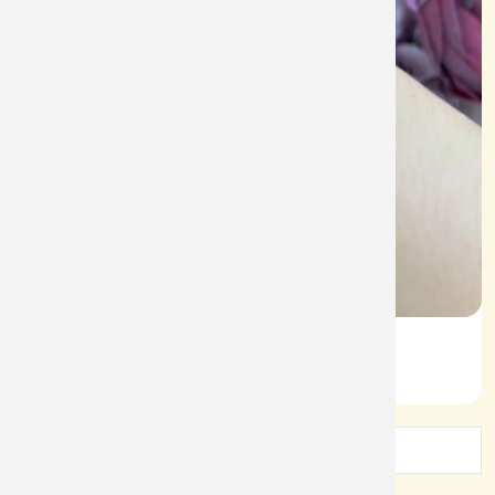
Lắc Tay Nữ Kiểu V610
Mã: L080
1
2
3
4