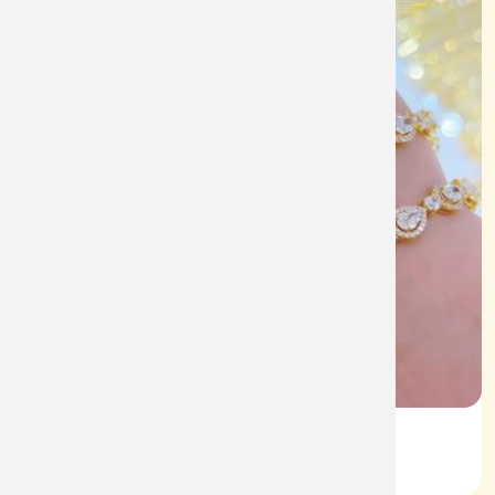
Lắc Kiểu 610
Mã: L0101